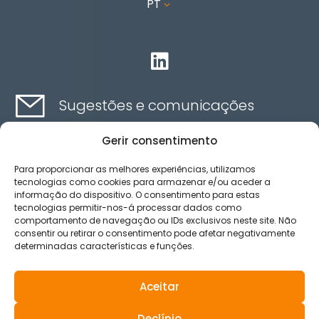
PT
3

Sugestões e comunicações
Gerir consentimento
Contato aqui
Para proporcionar as melhores experiências, utilizamos
tecnologias como cookies para armazenar e/ou aceder a
informação do dispositivo. O consentimento para estas
Canal de ética
tecnologias permitir-nos-á processar dados como
comportamento de navegação ou IDs exclusivos neste site. Não
consentir ou retirar o consentimento pode afetar negativamente
determinadas características e funções.
Aviso legal
Política de privacidad
Aceitar
Política de Cookies
Declínio