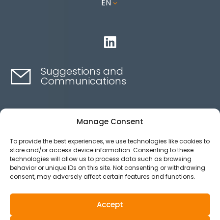
EN
3

Suggestions and
Communications
Contact here
Manage Consent
To provide the best experiences, we use technologies like cookies to
Ethics channel
store and/or access device information. Consenting to these
technologies will allow us to process data such as browsing
behavior or unique IDs on this site. Not consenting or withdrawing
consent, may adversely affect certain features and functions.
Aviso legal
Política de privacidad
Accept
Política de Cookies