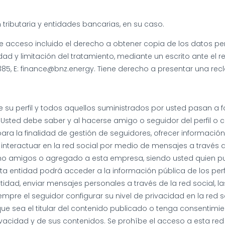
tributaria y entidades bancarias, en su caso.
 acceso incluido el derecho a obtener copia de los datos pers
ad y limitación del tratamiento, mediante un escrito ante el r
5385, E: finance@bnz.energy. Tiene derecho a presentar una rec
 su perfil y todos aquellos suministrados por usted pasan a f
Usted debe saber y al hacerse amigo o seguidor del perfil o 
ara la finalidad de gestión de seguidores, ofrecer informació
interactuar en la red social por medio de mensajes a través de
o amigos o agregado a esta empresa, siendo usted quien pue
: esta entidad podrá acceder a la información pública de los perf
tidad, enviar mensajes personales a través de la red social, la
empre el seguidor configurar su nivel de privacidad en la red s
e sea el titular del contenido publicado o tenga consentimient
vacidad y de sus contenidos. Se prohíbe el acceso a esta red