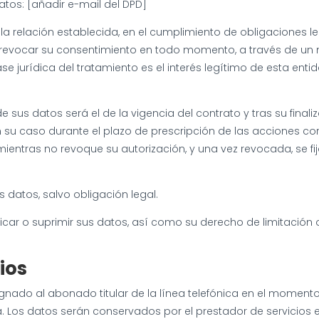
tos: [añadir e-mail del DPD]
la relación establecida, en el cumplimiento de obligaciones l
vocar su consentimiento en todo momento, a través de un medi
e jurídica del tratamiento es el interés legítimo de esta ent
e sus datos será el de la vigencia del contrato y tras su final
n su caso durante el plazo de prescripción de las acciones c
ientras no revoque su autorización, y una vez revocada, se fij
s datos, salvo obligación legal.
ficar o suprimir sus datos, así como su derecho de limitación 
rios
signado al abonado titular de la línea telefónica en el moment
a. Los datos serán conservados por el prestador de servicios 