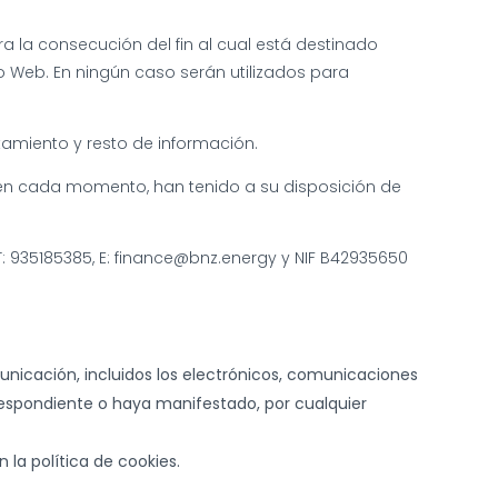
ara la consecución del fin al cual está destinado
ro Web. En ningún caso serán utilizados para
tamiento y resto de información.
to en cada momento, han tenido a su disposición de
, T: 935185385, E: finance@bnz.energy y NIF B42935650
municación, incluidos los electrónicos, comunicaciones
respondiente o haya manifestado, por cualquier
la política de cookies.