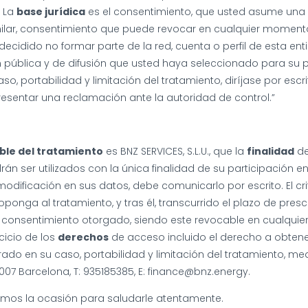
. La
base jurídica
es el consentimiento, que usted asume una 
ilar, consentimiento que puede revocar en cualquier momento, 
cidido no formar parte de la red, cuenta o perfil de esta ent
pública y de difusión que usted haya seleccionado para su per
so, portabilidad y limitación del tratamiento, diríjase por escr
resentar una reclamación ante la autoridad de control.”
ble del tratamiento
es BNZ SERVICES, S.L.U., que la
finalidad
de
án ser utilizados con la única finalidad de su participación e
dificación en sus datos, debe comunicarlo por escrito. El cri
ponga al tratamiento, y tras él, transcurrido el plazo de pre
l consentimiento otorgado, siendo este revocable en cualqui
rcicio de los
derechos
de acceso incluido el derecho a obtene
rrado en su caso, portabilidad y limitación del tratamiento, m
8007 Barcelona, T: 935185385, E: finance@bnz.energy.
os la ocasión para saludarle atentamente.