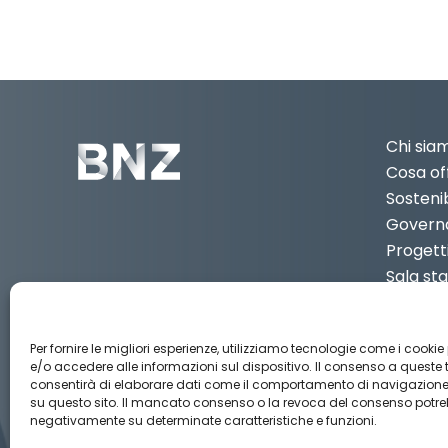
Chi sia
Cosa of
Sostenib
Govern
Progett
Sala s
Contatt
IT
3
Per fornire le migliori esperienze, utilizziamo tecnologie come i cookie
e/o accedere alle informazioni sul dispositivo. Il consenso a queste 
consentirà di elaborare dati come il comportamento di navigazione o
su questo sito. Il mancato consenso o la revoca del consenso potreb
Aviso legal
Política de privacidad
Política de Cook
negativamente su determinate caratteristiche e funzioni.