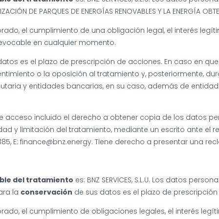
IZACIÓN DE PARQUES DE ENERGÍAS RENOVABLES Y LA ENERGÍA OBTE
brado, el cumplimiento de una obligación legal, el interés leg
 revocable en cualquier momento.
atos es el plazo de prescripción de acciones. En caso en que 
timiento o la oposición al tratamiento y, posteriormente, dur
butaria y entidades bancarias, en su caso, además de entidad
 acceso incluido el derecho a obtener copia de los datos pers
ad y limitación del tratamiento, mediante un escrito ante el r
5385, E: finance@bnz.energy. Tiene derecho a presentar una rec
ble del tratamiento
es: BNZ SERVICES, S.L.U. Los datos person
ara la
conservación
de sus datos es el plazo de prescripción
brado, el cumplimiento de obligaciones legales, el interés le