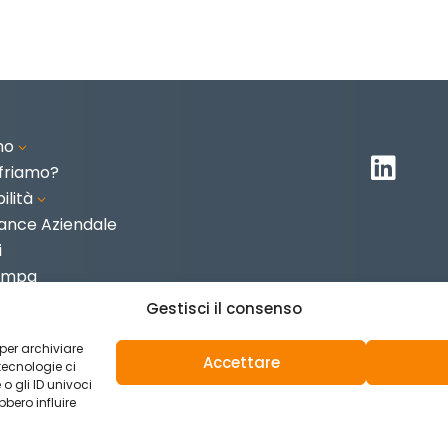
mo
3

friamo?
ilità
3
ance Aziendale
i
tampa
i
Gestisci il consenso
 per archiviare
Accettare
tecnologie ci
 gli ID univoci
bero influire
ies