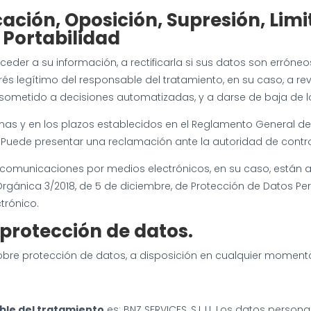
ación, Oposición, Supresión, Limi
 Portabilidad
ceder a su información, a rectificarla si sus datos son errón
rés legítimo del responsable del tratamiento, en su caso, a rev
 sometido a decisiones automatizadas, y a darse de baja de los 
as y en los plazos establecidos en el Reglamento General de Pr
b. Puede presentar una reclamación ante la autoridad de contro
e comunicaciones por medios electrónicos, en su caso, están a
ánica 3/2018, de 5 de diciembre, de Protección de Datos Person
trónico.
protección de datos.
obre protección de datos, a disposición en cualquier moment
ble del tratamiento
es: BNZ SERVICES, S.L.U. Los datos person