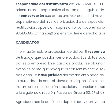
responsable del tratamiento
es: BNZ SERVICES, S.L.U
mientras mantenga activo el botón de “seguir” o sim
se
conservarán
sus datos una vez que usted haya de
dependiendo del nivel de privacidad o de exposición 
rectificación, oposición, supresión o borrado en su ca
935185385, E: finance@bnz.energy. Tiene derecho a p
CANDIDATOS
Información sobre protección de datos. El
responsa
de trabajo que puedan ser ofertados. Sus datos podr
por esta empresa. En el caso de producirse alguna mo
datos es hasta que revoque el consentimiento o se o
dos años. La
base jurídica
del tratamiento nace de
la autoridad de control. Tiene a su disposición el eje
tratamiento, rectificación, oposición, supresión o bo
a la siguiente dirección: Paseo de Gracia 50, 5ª pl, 0
Agradecemos la confianza depositada y aprovecham