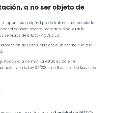
tación, a no ser objeto de
eos, a oponerse a algún tipo de tratamiento asociado
ocar el consentimiento otorgado, a solicitar la
servicios de BNZ SERVICES, S.L.U.
otección de Datos, dirigiendo un escrito a la a la
l.
justados a la normativa establecida en el
ales y en la Ley 34/2002, de 11 de julio, de Servicios
o:
ales van a ser tratados para la
finalidad
de GESTIÓN