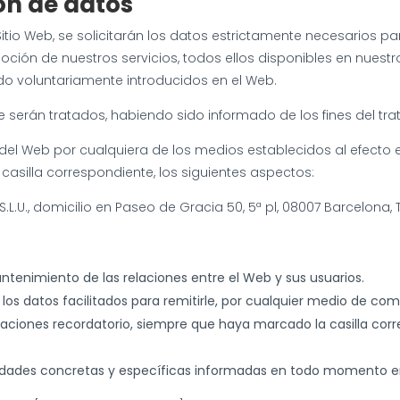
ón de datos
 Sitio Web, se solicitarán los datos estrictamente necesarios p
moción de nuestros servicios, todos ellos disponibles en nuest
ido voluntariamente introducidos en el Web.
 serán tratados, habiendo sido informado de los fines del tra
lar del Web por cualquiera de los medios establecidos al efec
 casilla correspondiente, los siguientes aspectos:
S.L.U., domicilio en Paseo de Gracia 50, 5ª pl, 08007 Barcelona
 mantenimiento de las relaciones entre el Web y sus usuarios.
los datos facilitados para remitirle, por cualquier medio de co
aciones recordatorio, siempre que haya marcado la casilla cor
alidades concretas y específicas informadas en todo momento en 