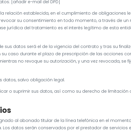
tos: [añadir e-mail del DPD]
la relación establecida, en el cumplimiento de obligaciones l
vocar su consentimiento en todo momento, a través de un medi
e jurídica del tratamiento es el interés legítimo de esta ent
e sus datos será el de la vigencia del contrato y tras su final
n su caso durante el plazo de prescripción de las acciones c
ientras no revoque su autorización, y una vez revocada, se fij
s datos, salvo obligación legal.
ficar o suprimir sus datos, así como su derecho de limitación 
rios
signado al abonado titular de la línea telefónica en el moment
a. Los datos serán conservados por el prestador de servicios 