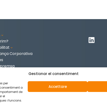
m
3

rim?
ilitat
3
ança Corporativa
es
 premsa
te
Gestionar el consentiment
es per
Accettare
 consentiment a
omportament de
r el
ies
ues i funcions.