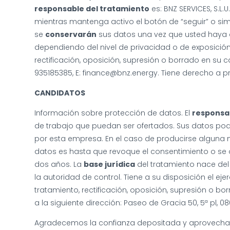
responsable del tratamiento
es: BNZ SERVICES, S.L.U
mientras mantenga activo el botón de “seguir” o sim
se
conservarán
sus datos una vez que usted haya de
dependiendo del nivel de privacidad o de exposición 
rectificación, oposición, supresión o borrado en su ca
935185385, E: finance@bnz.energy. Tiene derecho a p
CANDIDATOS
Información sobre protección de datos. El
responsa
de trabajo que puedan ser ofertados. Sus datos podr
por esta empresa. En el caso de producirse alguna mo
datos es hasta que revoque el consentimiento o se o
dos años. La
base jurídica
del tratamiento nace de
la autoridad de control. Tiene a su disposición el eje
tratamiento, rectificación, oposición, supresión o bo
a la siguiente dirección: Paseo de Gracia 50, 5ª pl, 0
Agradecemos la confianza depositada y aprovecham