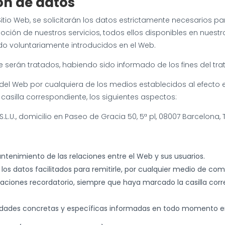
ón de datos
 Sitio Web, se solicitarán los datos estrictamente necesarios p
moción de nuestros servicios, todos ellos disponibles en nuest
ido voluntariamente introducidos en el Web.
 serán tratados, habiendo sido informado de los fines del tra
lar del Web por cualquiera de los medios establecidos al efec
 casilla correspondiente, los siguientes aspectos:
S.L.U., domicilio en Paseo de Gracia 50, 5ª pl, 08007 Barcelona
 mantenimiento de las relaciones entre el Web y sus usuarios.
los datos facilitados para remitirle, por cualquier medio de co
aciones recordatorio, siempre que haya marcado la casilla cor
alidades concretas y específicas informadas en todo momento en 