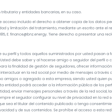
tributaria y entidades bancarias, en su caso.
 acceso incluido el derecho a obtener copia de los datos pers
ad y limitación del tratamiento, mediante un escrito ante el r
5385, E: finance@bnz.energy. Tiene derecho a presentar una rec
 su perfil y todos aquellos suministrados por usted pasan a f
Usted debe saber y al hacerse amigo o seguidor del perfil o 
ara la finalidad de gestión de seguidores, ofrecer informació
interactuar en la red social por medio de mensajes a través de
o amigos o agregado a esta empresa, siendo usted quien pue
: esta entidad podrá acceder a la información pública de los perf
tidad, enviar mensajes personales a través de la red social, la
empre el seguidor configurar su nivel de privacidad en la red s
e sea el titular del contenido publicado o tenga consentimient
vacidad y de sus contenidos. Se prohíbe el acceso a esta red