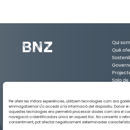
Qui so
Què ofe
Sostenib
Govern
Project
Sala de
Contac
CA
3
Per oferir les millors experiències, utilitzem tecnologies com ara galet
emmagatzemar i/o accedir a la informació del dispositiu. Donar el
aquestes tecnologies ens permetrà processar dades com ara el c
navegació o identificadors únics en aquest lloc. No consentir o retira
Aviso legal
Política de privacidad
Política de Cook
consentiment, pot afectar negativament determinades característiq