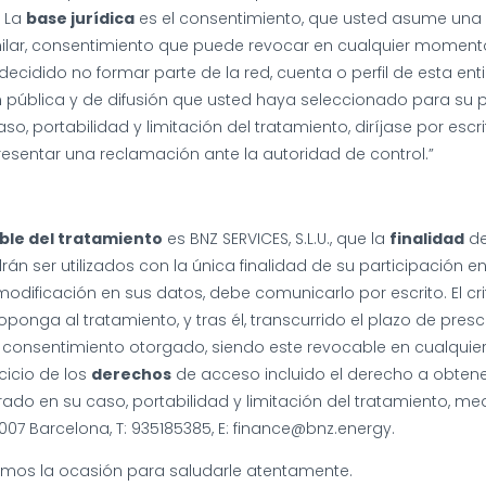
. La
base jurídica
es el consentimiento, que usted asume una 
ilar, consentimiento que puede revocar en cualquier momento, 
cidido no formar parte de la red, cuenta o perfil de esta ent
pública y de difusión que usted haya seleccionado para su per
so, portabilidad y limitación del tratamiento, diríjase por escr
resentar una reclamación ante la autoridad de control.”
ble del tratamiento
es BNZ SERVICES, S.L.U., que la
finalidad
de
án ser utilizados con la única finalidad de su participación e
dificación en sus datos, debe comunicarlo por escrito. El cri
ponga al tratamiento, y tras él, transcurrido el plazo de pre
l consentimiento otorgado, siendo este revocable en cualqui
rcicio de los
derechos
de acceso incluido el derecho a obtene
rrado en su caso, portabilidad y limitación del tratamiento, m
8007 Barcelona, T: 935185385, E: finance@bnz.energy.
os la ocasión para saludarle atentamente.