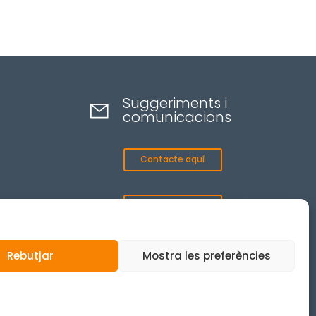
Suggeriments i
comunicacions
Contacte aquí
Canal ètic
Rebutjar
Mostra les preferències
© 2025 Tots els drets reservats.