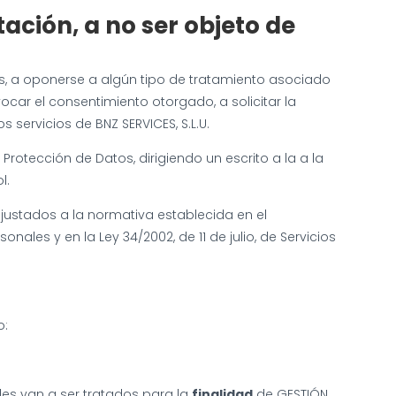
tación, a no ser objeto de
eos, a oponerse a algún tipo de tratamiento asociado
ocar el consentimiento otorgado, a solicitar la
servicios de BNZ SERVICES, S.L.U.
otección de Datos, dirigiendo un escrito a la a la
l.
justados a la normativa establecida en el
ales y en la Ley 34/2002, de 11 de julio, de Servicios
o:
ales van a ser tratados para la
finalidad
de GESTIÓN