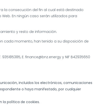
ara la consecución del fin al cual está destinado
ro Web. En ningún caso serán utilizados para
tamiento y resto de información.
to en cada momento, han tenido a su disposición de
, T: 935185385, E: finance@bnz.energy y NIF B42935650
municación, incluidos los electrónicos, comunicaciones
respondiente o haya manifestado, por cualquier
la política de cookies.