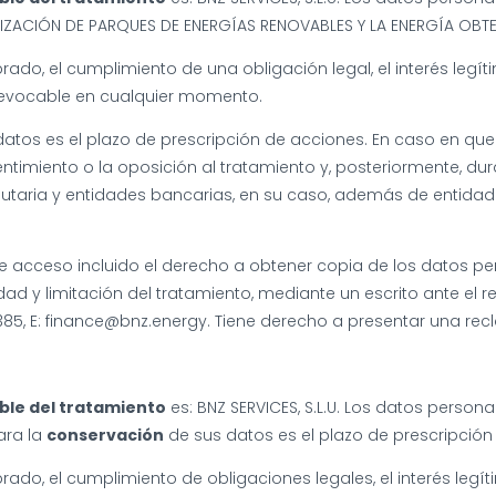
IZACIÓN DE PARQUES DE ENERGÍAS RENOVABLES Y LA ENERGÍA OBTE
brado, el cumplimiento de una obligación legal, el interés leg
 revocable en cualquier momento.
atos es el plazo de prescripción de acciones. En caso en que 
timiento o la oposición al tratamiento y, posteriormente, dur
butaria y entidades bancarias, en su caso, además de entidad
 acceso incluido el derecho a obtener copia de los datos pers
ad y limitación del tratamiento, mediante un escrito ante el r
5385, E: finance@bnz.energy. Tiene derecho a presentar una rec
ble del tratamiento
es: BNZ SERVICES, S.L.U. Los datos person
ara la
conservación
de sus datos es el plazo de prescripción
brado, el cumplimiento de obligaciones legales, el interés le