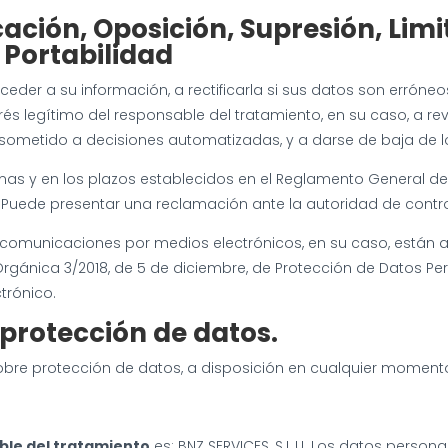
ación, Oposición, Supresión, Limi
 Portabilidad
ceder a su información, a rectificarla si sus datos son errón
rés legítimo del responsable del tratamiento, en su caso, a rev
 sometido a decisiones automatizadas, y a darse de baja de los 
as y en los plazos establecidos en el Reglamento General de Pr
b. Puede presentar una reclamación ante la autoridad de contro
e comunicaciones por medios electrónicos, en su caso, están a
ánica 3/2018, de 5 de diciembre, de Protección de Datos Person
trónico.
protección de datos.
obre protección de datos, a disposición en cualquier moment
ble del tratamiento
es: BNZ SERVICES, S.L.U. Los datos person