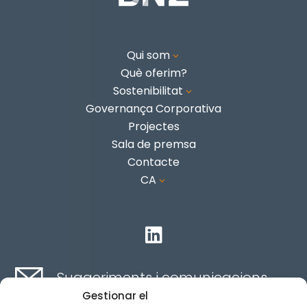
Qui som
3
Què oferim?
Sostenibilitat
3
Governança Corporativa
Projectes
Sala de premsa
Contacte
CA
3

Suggeriments i comunicacions
Gestionar el