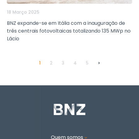
18 Março 2025
BNZ expande-se em Itália com a inauguração de
três centrais fotovoltaicas totalizando 135 MWp no
Lácio
1
2
3
4
5
>
Quem somos
3