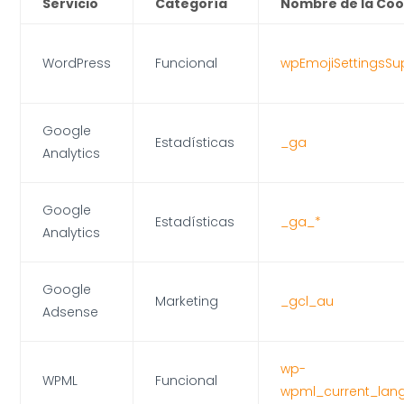
Servicio
Categoría
Nombre de la Coo
WordPress
Funcional
wpEmojiSettingsSu
Google
Estadísticas
_ga
Analytics
Google
Estadísticas
_ga_*
Analytics
Google
Marketing
_gcl_au
Adsense
wp-
WPML
Funcional
wpml_current_lan