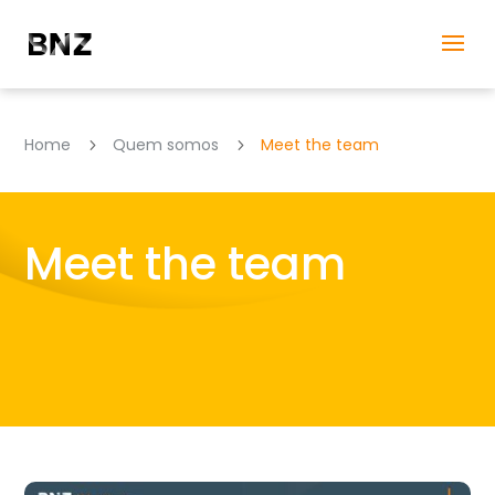
Home
Quem somos
Meet the team
5
5
Meet the team