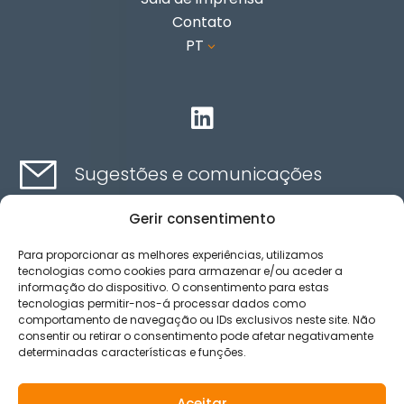
Contato
PT
3

Sugestões e comunicações
Gerir consentimento
Contato aqui
Para proporcionar as melhores experiências, utilizamos
tecnologias como cookies para armazenar e/ou aceder a
informação do dispositivo. O consentimento para estas
Canal de ética
tecnologias permitir-nos-á processar dados como
comportamento de navegação ou IDs exclusivos neste site. Não
consentir ou retirar o consentimento pode afetar negativamente
determinadas características e funções.
Aviso legal
Política de privacidad
Aceitar