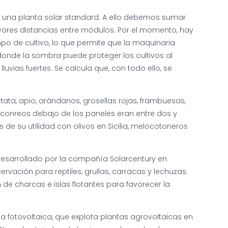
e una planta solar standard. A ello debemos sumar
ayores distancias entre módulos. Por el momento, hay
mpo de cultivo, lo que permite que la maquinaria
donde la sombra puede proteger los cultivos al
luvias fuertes. Se calcula que, con todo ello, se
ata, apio, arándanos, grosellas rojas, frambuesas,
s conreos debajo de los paneles eran entre dos y
de su utilidad con olivos en Sicilia, melocotoneros
desarrollado por la compañía Solarcentury en
ación para reptiles, grullas, carracas y lechuzas.
de charcas e islas flotantes para favorecer la
gía fotovoltaica, que explota plantas agrovoltaicas en