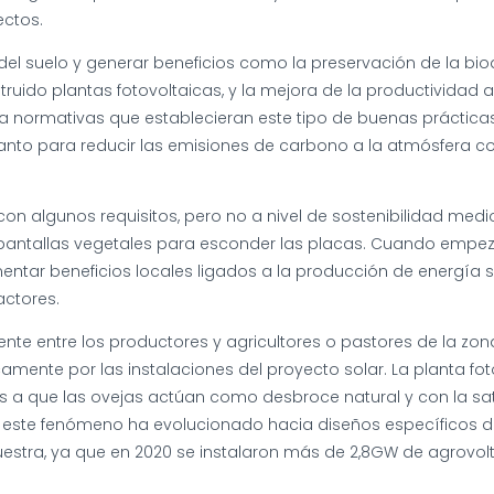
ectos.
 del suelo y generar beneficios como la preservación de la bio
ido plantas fotovoltaicas, y la mejora de la productividad ag
bía normativas que establecieran este tipo de buenas práctica
nto para reducir las emisiones de carbono a la atmósfera com
r con algunos requisitos, pero no a nivel de sostenibilidad me
n de pantallas vegetales para esconder las placas. Cuando em
entar beneficios locales ligados a la producción de energía s
actores.
ente entre los productores y agricultores o pastores de la zon
amente por las instalaciones del proyecto solar. La planta fo
s a que las ovejas actúan como desbroce natural y con la sat
 este fenómeno ha evolucionado hacia diseños específicos de
uestra, ya que en 2020 se instalaron más de 2,8GW de agrovol