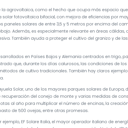
de la agrovoltaica, como el hecho que ocupa más espacio qu
a solar fotovoltaica bifacial, con mejora de eficiencias por m
 los paneles solares de entre 3,5 y 5 metros por encima del ca
ebajo. Además, es especialmente relevante en áreas cálidas, 
iva. También ayuda a proteger el cultivo del granizo y de las l
arrollados en Países Bajos y Alemania centrados en trigo, pat
strado que, durante los días calurosos, las condiciones de lo
étodos de cultivo tradicionales. También hay claros ejemplos 
a.
ayuela Solar, uno de los mayores parques solares de Europa, 
recuperación del conejo de monte y varias medidas de conserv
tas al año para multiplicar el número de encinas, la creación 
 pasto de 500 ovejas, entre otras promesas.
 ejemplo, EF Solare Italia, el mayor operador italiano de ener