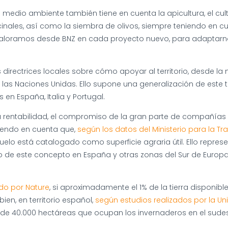
l medio ambiente también tiene en cuenta la apicultura, el cult
nales, así como la siembra de olivos, siempre teniendo en cuen
ue valoramos desde BNZ en cada proyecto nuevo, para adaptarn
rectrices locales sobre cómo apoyar al territorio, desde l
r las Naciones Unidas. Ello supone una generalización de est
en España, Italia y Portugal.
rentabilidad, el compromiso de la gran parte de compañías de
niendo en cuenta que,
según los datos del Ministerio para la T
uelo está catalogado como superficie agraria útil. Ello repres
lo de este concepto en España y otras zonas del Sur de Europa,
do por Nature
, si aproximadamente el 1% de la tierra disponibl
n, en territorio español,
según estudios realizados por la Un
s de 40.000 hectáreas que ocupan los invernaderos en el sude