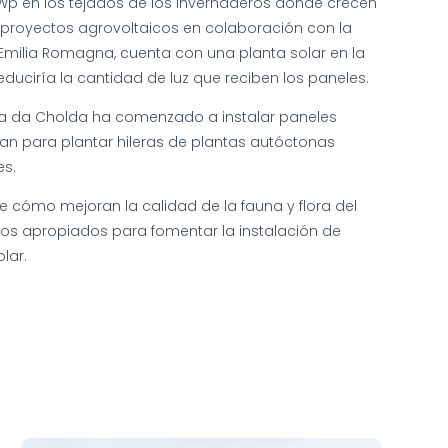
MWp en los tejados de los invernaderos donde crecen
do proyectos agrovoltaicos en colaboración con la
e Emilia Romagna, cuenta con una planta solar en la
duciría la cantidad de luz que reciben los paneles.
inta da Cholda ha comenzado a instalar paneles
han para plantar hileras de plantas autóctonas
es.
 cómo mejoran la calidad de la fauna y flora del
rios apropiados para fomentar la instalación de
lar.