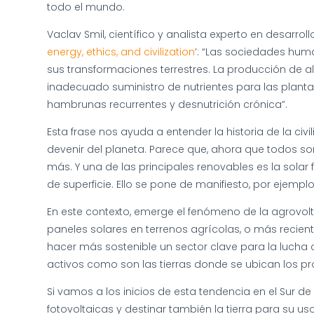
todo el mundo.
Vaclav Smil, científico y analista experto en desar
energy, ethics, and civilization
’: “Las sociedades hum
sus transformaciones terrestres. La producción de al
inadecuado suministro de nutrientes para las plant
hambrunas recurrentes y desnutrición crónica”.
Esta frase nos ayuda a entender la historia de la civ
devenir del planeta. Parece que, ahora que todos s
más. Y una de las principales renovables es la solar
de superficie. Ello se pone de manifiesto, por ejemp
En este contexto, emerge el fenómeno de la agrovolta
paneles solares en terrenos agrícolas, o más recient
hacer más sostenible un sector clave para la lucha c
activos como son las tierras donde se ubican los pr
Si vamos a los inicios de esta tendencia en el Sur 
fotovoltaicas y destinar también la tierra para su us