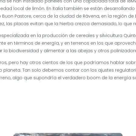
ltima se han instalado paneles con una capacidad total de 18
ariedad local de limón. En Italia también se están desarrollan
cio Buon Pastore, cerca de la ciudad de Rávena, en la región d
z, las placas evitan que la hierba crezca demasiado, lo que re
a especializada en la producción de cereales y silvicultura Qu
ente en términos de energía, y en terrenos en los que aprovec
a biodiversidad y alimentar a las abejas y otros polinizador
s, pero hay otros cientos de los que podríamos hablar sobre
tro planeta. Tan solo debemos contar con los ajustes regulato
rreno, algo que supondría el verdadero boom de la energía so