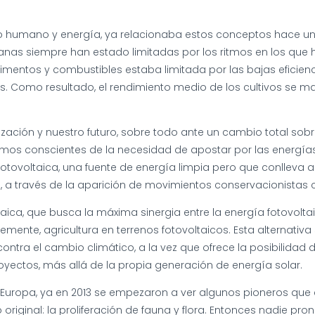
rollo humano y energía, ya relacionaba estos conceptos hace u
anas siempre han estado limitadas por los ritmos en los que 
imentos y combustibles estaba limitada por las bajas eficienci
as. Como resultado, el rendimiento medio de los cultivos se 
ilización y nuestro futuro, sobre todo ante un cambio total sob
omos conscientes de la necesidad de apostar por las energías
 fotovoltaica, una fuente de energía limpia pero que conlleva
lo, a través de la aparición de movimientos conservacionistas c
ica, que busca la máxima sinergia entre la energía fotovoltai
emente, agricultura en terrenos fotovoltaicos. Esta alternati
ontra el cambio climático, a la vez que ofrece la posibilidad 
oyectos, más allá de la propia generación de energía solar.
de Europa, ya en 2013 se empezaron a ver algunos pioneros que
o original: la proliferación de fauna y flora. Entonces nadie p