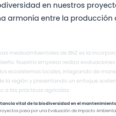
odiversidad en nuestros proyect
a armonía entre la producción 
ativas medioambientales de BNZ es la incorp
 diseño. Nuestra empresa realiza evaluacione
los ecosistemas locales, integrando de mane
de la región y presentando un enfoque sosteni
 a las prácticas agrícolas.
tancia vital de la biodiversidad en el mantenimiento 
 proyectos pasa por una Evaluación de Impacto Ambiental (