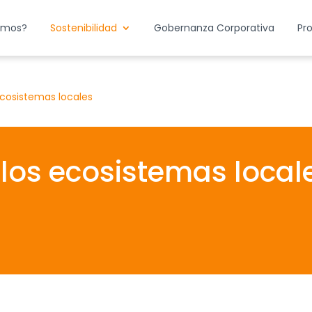
emos?
Sostenibilidad
Gobernanza Corporativa
Pr
ecosistemas locales
los ecosistemas local