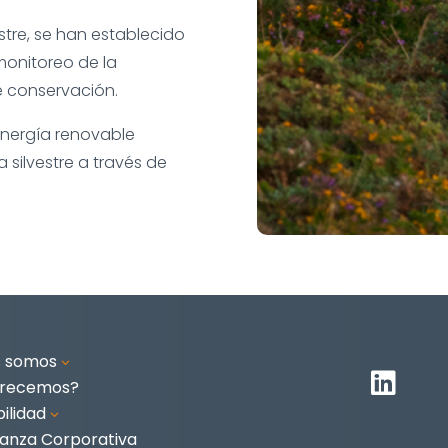
stre, se han establecido
monitoreo de la
e conservación.
 energía renovable
 silvestre a través de
s somos
3

frecemos?
ilidad
3
anza Corporativa