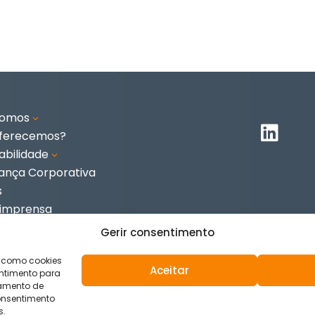
somos
3

oferecemos?
abilidade
3
ança Corporativa
s
 imprensa
o
Gerir consentimento
s como cookies
Aceitar
ntimento para
tamento de
consentimento
ies
s.