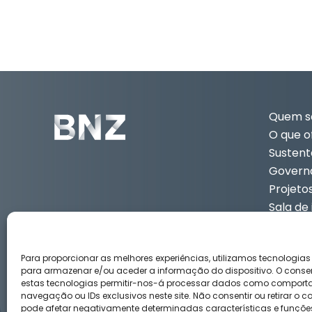
Quem 
O que 
Sustent
Govern
Projeto
Sala de
Contat
PT
3
Para proporcionar as melhores experiências, utilizamos tecnologia
para armazenar e/ou aceder a informação do dispositivo. O conse
estas tecnologias permitir-nos-á processar dados como compor
navegação ou IDs exclusivos neste site. Não consentir ou retirar o 
Aviso legal
Política de privacidad
Política de Cook
pode afetar negativamente determinadas características e funçõe