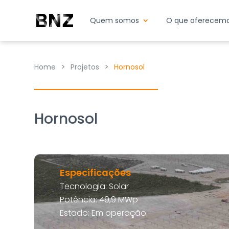
Quem somos
O que oferecem
>
>
Home
Projetos
Hornosol
Hornosol
Especificações
Tecnologia: Solar
Potência: 49,9 MWp
Estado: Em operação