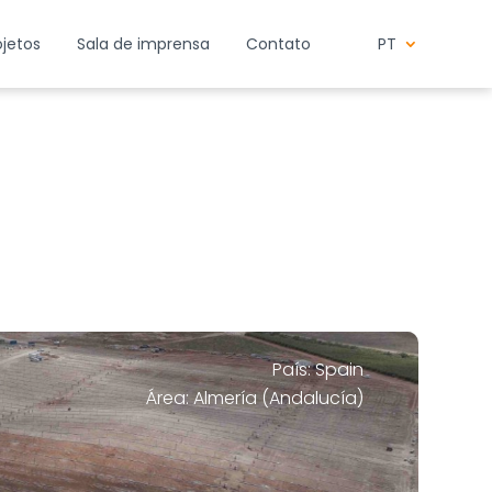
ojetos
Sala de imprensa
Contato
PT
País: Spain
Área: Almería (Andalucía)