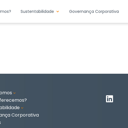
emos?
Sustentabilidade
Governança Corporativa
somos
3

oferecemos?
abilidade
3
ança Corporativa
s