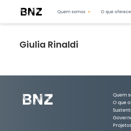
Quem somos
O que oferec
Giulia Rinaldi
Quem 
O que 
Sustent
Govern
Projeto