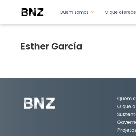
Quem somos
O que oferec
Esther García
Quem 
O que 
Sustent
Govern
Projeto