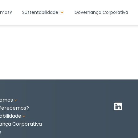
emos?
Sustentabilidade
Governança Corporativa
somos
3

oferecemos?
abilidade
3
ança Corporativa
s