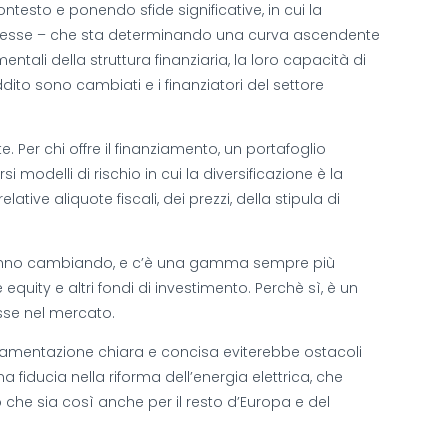
ntesto e ponendo sfide significative, in cui la
d’interesse – che sta determinando una curva ascendente
ntali della struttura finanziaria, la loro capacità di
ito sono cambiati e i finanziatori del settore
er chi offre il finanziamento, un portafoglio
modelli di rischio in cui la diversificazione è la
ve aliquote fiscali, dei prezzi, della stipula di
i stanno cambiando, e c’è una gamma sempre più
e equity e altri fondi di investimento. Perchè sì, è un
esse nel mercato.
olamentazione chiara e concisa eviterebbe ostacoli
 fiducia nella riforma dell’energia elettrica, che
che sia così anche per il resto d’Europa e del