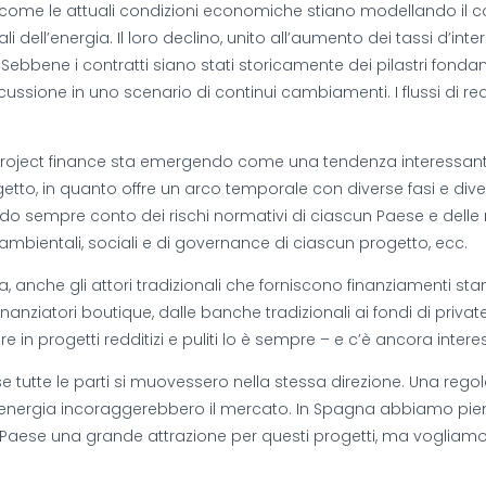
re come le attuali condizioni economiche stiano modellando il co
tuali dell’energia. Il loro declino, unito all’aumento dei tassi 
ebbene i contratti siano stati storicamente dei pilastri fondame
ssione in uno scenario di continui cambiamenti. I flussi di redd
oject finance sta emergendo come una tendenza interessante. P
to, in quanto offre un arco temporale con diverse fasi e diversi 
empre conto dei rischi normativi di ciascun Paese e delle relati
à ambientali, sociali e di governance di ciascun progetto, ecc.
a, anche gli attori tradizionali che forniscono finanziament
finanziatori boutique, dalle banche tradizionali ai fondi di privat
e in progetti redditizi e puliti lo è sempre – e c’è ancora inter
e tutte le parti si muovessero nella stessa direzione. Una reg
dell’energia incoraggerebbero il mercato. In Spagna abbiamo piena
o Paese una grande attrazione per questi progetti, ma vogliamo 