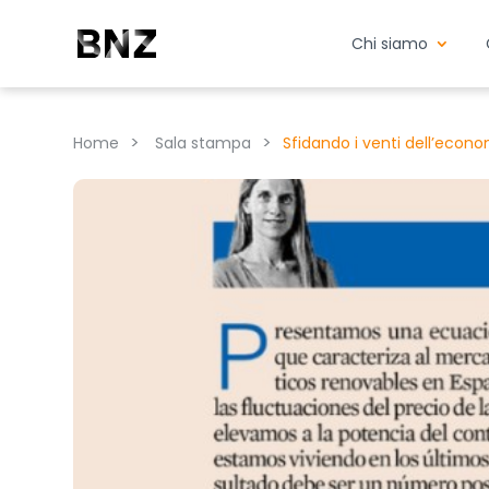
Chi siamo
>
>
Home
Sala stampa
Sfidando i venti dell’econ