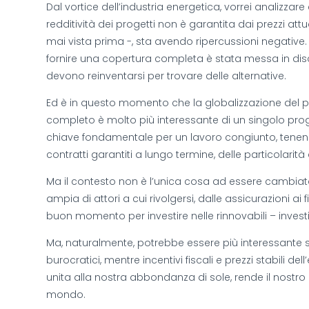
Dal vortice dell’industria energetica, vorrei analizza
redditività dei progetti non è garantita dai prezzi at
mai vista prima -, sta avendo ripercussioni negative. S
fornire una copertura completa è stata messa in discu
devono reinventarsi per trovare delle alternative.
Ed è in questo momento che la globalizzazione del pr
completo è molto più interessante di un singolo proget
chiave fondamentale per un lavoro congiunto, tenendo s
contratti garantiti a lungo termine, delle particolarit
Ma il contesto non è l’unica cosa ad essere cambiat
ampia di attori a cui rivolgersi, dalle assicurazioni ai 
buon momento per investire nelle rinnovabili – investir
Ma, naturalmente, potrebbe essere più interessante s
burocratici, mentre incentivi fiscali e prezzi stabili 
unita alla nostra abbondanza di sole, rende il nostr
mondo.