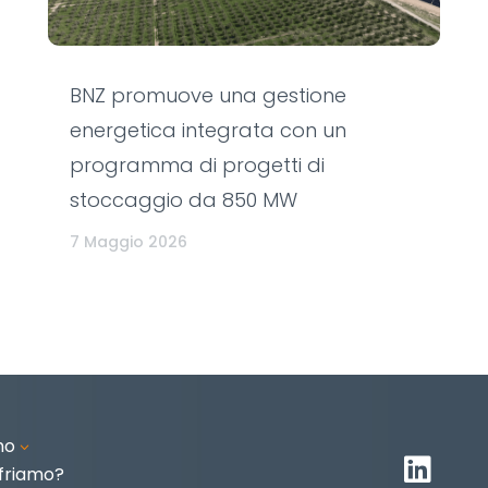
BNZ promuove una gestione
energetica integrata con un
programma di progetti di
stoccaggio da 850 MW
7 Maggio 2026
mo
3

friamo?