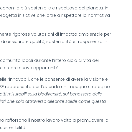
economia più sostenibile e rispettosa del pianeta. In
getta iniziative che, oltre a rispettare la normativa
rmente rigorose valutazioni di impatto ambientale per
 di assicurare qualità, sostenibilità e trasparenza in
omunità locali durante l’intero ciclo di vita dei
e e creare nuove opportunità.
 rinnovabili, che le consente di avere la visione e
DIRSE rappresenta per l’azienda un impegno strategico
i misurabili sulla biodiversità, sul benessere delle
inti che solo attraverso alleanze solide come questa
o rafforzano il nostro lavoro volto a promuovere la
ostenibilità.