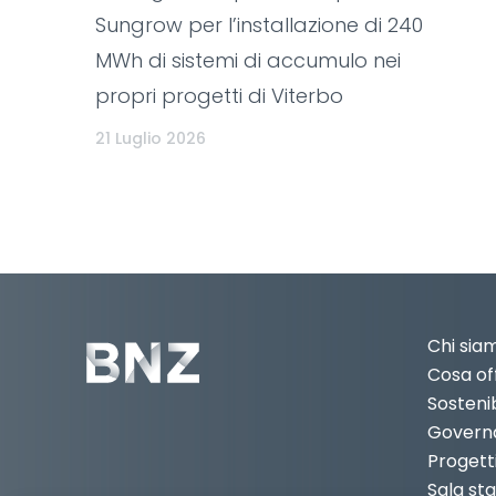
Sungrow per l’installazione di 240
MWh di sistemi di accumulo nei
propri progetti di Viterbo
21 Luglio 2026
Chi sia
Cosa of
Sostenib
Govern
Progett
Sala s