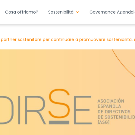
Cosa offriamo?
Sostenibilità
Governance Aziendal
 partner sostenitore per continuare a promuovere sostenibilità, 