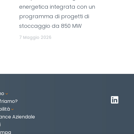
energetica integrata con un
programma di progetti di
stoccaggio da 850 MW
7 Maggio 2026
mo
3

friamo?
ilità
3
ance Aziendale
i
tampa