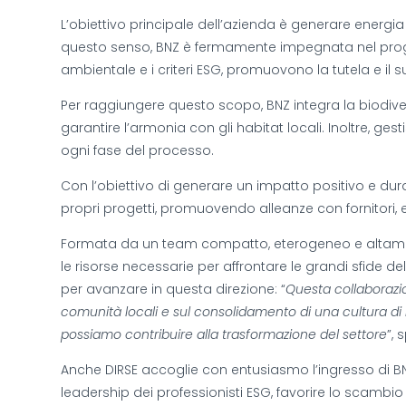
L’obiettivo principale dell’azienda è generare energia
questo senso, BNZ è fermamente impegnata nel progress
ambientale e i criteri ESG, promuovono la tutela e il s
Per raggiungere questo scopo, BNZ integra la biodiver
garantire l’armonia con gli habitat locali. Inoltre, ge
ogni fase del processo.
Con l’obiettivo di generare un impatto positivo e durat
propri progetti, promuovendo alleanze con fornitori, 
Formata da un team compatto, eterogeneo e altamente 
le risorse necessarie per affrontare le grandi sfide 
per avanzare in questa direzione: “
Questa collaborazio
comunità locali e sul consolidamento di una cultura di
possiamo contribuire alla trasformazione del settore
”, 
Anche DIRSE accoglie con entusiasmo l’ingresso di BN
leadership dei professionisti ESG, favorire lo scambio