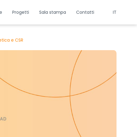
e
Progetti
Sala stampa
Contatti
IT
etica e CSR