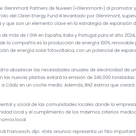
de Glennmont Partners de Nuveen («Glennmont») al promotor y
folio del Clean Energy Fund III levantado por Glennmont, super
a y que son un elemento clave en la estrategia de expansión
 de más de 1 GW en España, Italia y Portugal para el año 2024
vo de la compañía es la producción de energía 100% renovable
ción de energía solar fotovoltaica, con un potencial de expan
dría abastecer las necesidades anuales de electricidad de unas
 las nuevas plantas evitará la emisión de 245.000 toneladas 
ián a Cádiz en un coche medio. Además, BNZ estima que creará 
tal y social de las comunidades locales donde la empresa in
nidad local y el cumplimiento de los máximos criterios medi
nomía local.
rdi Francesch, dijo: «Este anuncio representa un hito importa