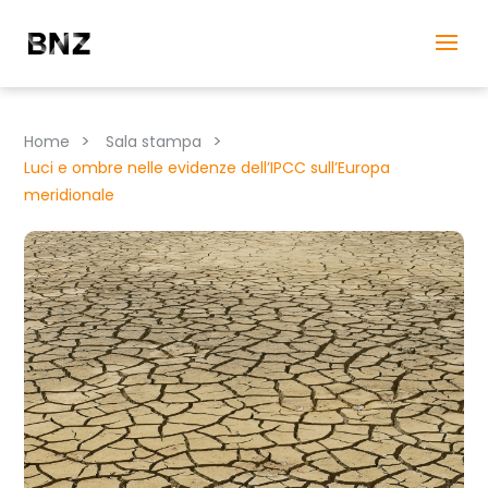
>
>
Home
Sala stampa
Luci e ombre nelle evidenze dell’IPCC sull’Europa
meridionale