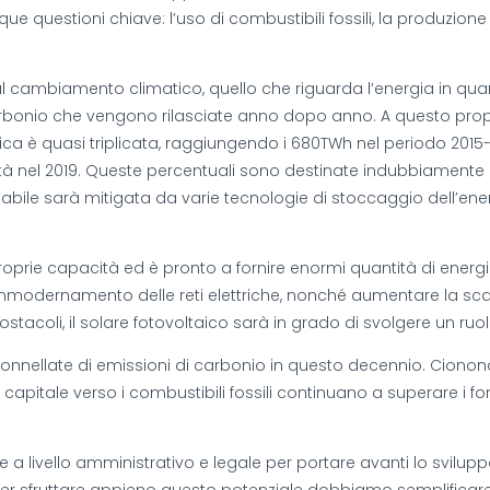
ue questioni chiave: l’uso di combustibili fossili, la produzion
l cambiamento climatico, quello che riguarda l’energia in quanto t
bonio che vengono rilasciate anno dopo anno. A questo proposit
ica è quasi triplicata, raggiungendo i 680TWh nel periodo 2015-
ità nel 2019. Queste percentuali sono destinate indubbiamente a
abile sarà mitigata da varie tecnologie di stoccaggio dell’ene
e proprie capacità ed è pronto a fornire enormi quantità di energ
’ammodernamento delle reti elettriche, nonché aumentare la sca
ostacoli, il solare fotovoltaico sarà in grado di svolgere un ru
 tonnellate di emissioni di carbonio in questo decennio. Cionon
i capitale verso i combustibili fossili continuano a superare i f
te a livello amministrativo e legale per portare avanti lo svilupp