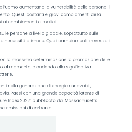
ell’uomo aumentano la vulnerabilità delle persone. Il
inamento. Questi costanti e gravi cambiamenti della
i ai cambiamenti climatici.
ulle persone a livello globale, soprattutto sulle
 necessità primarie. Quali cambiamenti irreversibili
ti con la massima determinazione la promozione delle
ismo al momento, plaudendo alla significativa
tterie.
i nella generazione di energie rinnovabili,
ttavia, Paesi con una grande capacità latente di
uture Index 2022” pubblicato dal Massachusetts
sse emissioni di carbonio.