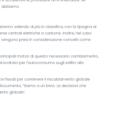
e e accelerare le procedure amministrative. Se
he abbiamo.
tanno salendo di più in classifica, con la Spagna al
iverse centrali elettriche a carbone. Inoltre, nel caso
dove vengono presi in considerazione concetti come
 principali motori di questo necessario cambiamento,
tovoltaici per l’autoconsumo sugli edifici allo
ivi fissati per contenere il riscaldamento globale
l documento, “Siamo a un bivio. Le decisioni che
ento globale”.