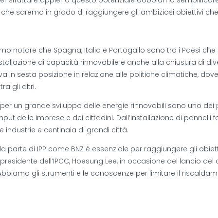
ma per sfruttare appieno questo potenziale dobbiamo semplificar
 che saremo in grado di raggiungere gli ambiziosi obiettivi c
o notare che Spagna, Italia e Portogallo sono tra i Paesi che s
all’installazione di capacità rinnovabile e anche alla chiusura di d
va in sesta posizione in relazione alle politiche climatiche, 
a gli altri.
per un grande sviluppo delle energie rinnovabili sono uno dei
 delle imprese e dei cittadini. Dall’installazione di pannelli fo
 industrie e centinaia di grandi città.
a parte di IPP come BNZ è essenziale per raggiungere gli obiett
o presidente dell’IPCC, Hoesung Lee, in occasione del lancio de
Abbiamo gli strumenti e le conoscenze per limitare il riscaldam