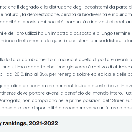
nte che il degrado e la distruzione degli ecosistemi da parte d
sorse naturali, la deforestazione, perdita di biodiversità e inqu
pacità di ecosistemi, società, comunità e individui di adattars
mi e dei loro utilizzi ha un impatto a cascata e a lungo termine s
endono direttamente da questi ecosistemi per soddisfare le loro
 nella lotta al cambiamento climatico è quello di portare avan
a nel suo ultimo rapporto che l’energia verde è motivo di ottim
i dal 2010, fino all’85% per l’energia solare ed eolica, e delle ba
ografico ed economico per contribuire a questo balzo in avant
ontinente deve portare avanti a beneficio del mondo intero. Tu
 Portogallo, non compaiono nelle prime posizioni del “Green F
 in base alla loro disponibilità a procedere verso un futuro a ba