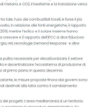
e di metano e CO2, il bestiame e la transizione verso
ale, l’uso dei combustibili fossili, è forse il più
o, in relazione alle fonti energetiche, il rapporto
2019, mentre l’eolico e il solare insieme hanno
 crescere e il rapporto dell’IPCC si dice fiducioso
rgia, reti, tecnologie Demand Response e altre
ia pulita necessarie per decarbonizzare il settore
la e decentralizzare l’ecosistema di produzione di
olo di primo piano in questo decennio.
ostante, le misure proposte finora dai governi sono
ondi destinati alla lotta contro il cambiamento
o dei progetti. L’area mediterranea è un territorio