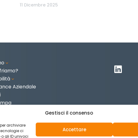
11 Dicembre 2025
mo
3

friamo?
ilità
3
ance Aziendale
i
tampa
i
Gestisci il consenso
 per archiviare
Accettare
tecnologie ci
 gli ID univoci