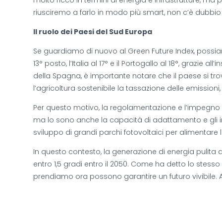
molto ricco in termini di energia e infrastrutture, 
riusciremo a farlo in modo più smart, non c’è dubbio
Il ruolo dei Paesi del Sud Europa
Se guardiamo di nuovo al Green Future Index, possiam
13° posto, l’Italia al 17° e il Portogallo al 18°, grazie 
della Spagna, è importante notare che il paese si tro
l’agricoltura sostenibile la tassazione delle emissioni, tr
Per questo motivo, la regolamentazione e l’impegno 
ma lo sono anche la capacità di adattamento e gli input
sviluppo di grandi parchi fotovoltaici per alimentare le
In questo contesto, la generazione di energia pulita d
entro 1,5 gradi entro il 2050. Come ha detto lo stess
prendiamo ora possono garantire un futuro vivibile. 