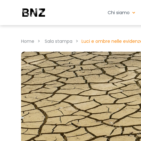
Chi siamo
>
>
Home
Sala stampa
Luci e ombre nelle evidenze