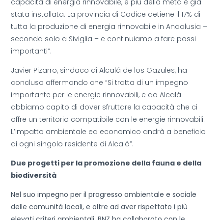
capacità di energia rinnovabile, e più della metà è già
stata installata. La provincia di Cadice detiene il 17% di
tutta la produzione di energia rinnovabile in Andalusia –
seconda solo a Siviglia – e continuiamo a fare passi
importanti”.
Javier Pizarro, sindaco di Alcalá de los Gazules, ha
concluso affermando che “Si tratta di un impegno
importante per le energie rinnovabili, e da Alcalá
abbiamo capito di dover sfruttare la capacità che ci
offre un territorio compatibile con le energie rinnovabili.
L’impatto ambientale ed economico andrà a beneficio
di ogni singolo residente di Alcalá”.
Due progetti per la promozione della fauna e della
biodiversità
Nel suo impegno per il progresso ambientale e sociale
delle comunità locali, e oltre ad aver rispettato i più
elevati criteri ambientali, BNZ ha collaborato con le