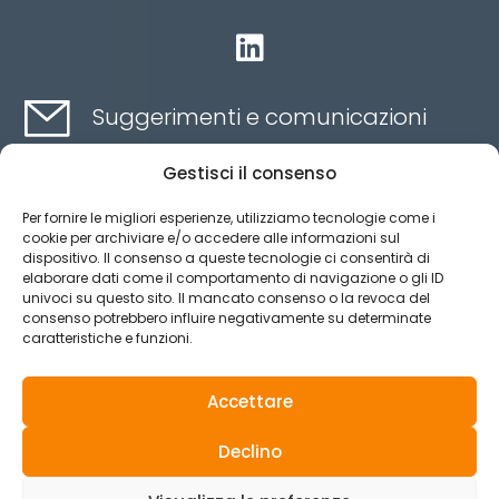

Suggerimenti e comunicazioni
Gestisci il consenso
Contatti qui
Per fornire le migliori esperienze, utilizziamo tecnologie come i
cookie per archiviare e/o accedere alle informazioni sul
dispositivo. Il consenso a queste tecnologie ci consentirà di
Canale etico
elaborare dati come il comportamento di navigazione o gli ID
univoci su questo sito. Il mancato consenso o la revoca del
consenso potrebbero influire negativamente su determinate
caratteristiche e funzioni.
Aviso legal
Política de privacidad
Accettare
Política de Cookies
Declino
© 2025 Tutti i diritti riservati.