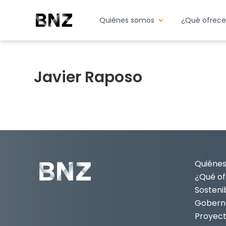
Quiénes somos
¿Qué ofrec
Javier Raposo
Quiéne
¿Qué o
Sostenib
Gobern
Proyec