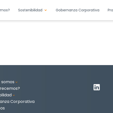
emos?
Sostenibilidad
Gobernanza Corporativa
Pr
s somos
3

frecemos?
ilidad
3
anza Corporativa
tos