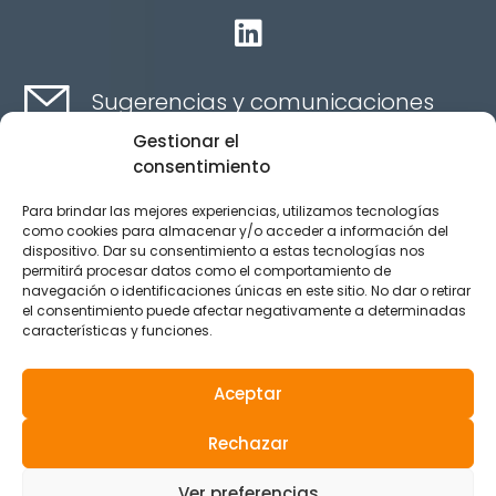

Sugerencias y comunicaciones
Gestionar el
consentimiento
Contacta aquí
Para brindar las mejores experiencias, utilizamos tecnologías
como cookies para almacenar y/o acceder a información del
dispositivo. Dar su consentimiento a estas tecnologías nos
Canal Ético
permitirá procesar datos como el comportamiento de
navegación o identificaciones únicas en este sitio. No dar o retirar
el consentimiento puede afectar negativamente a determinadas
características y funciones.
Aviso legal
Política de privacidad
Aceptar
Política de Cookies
Rechazar
© 2025 Reservados todos los derechos.
Ver preferencias