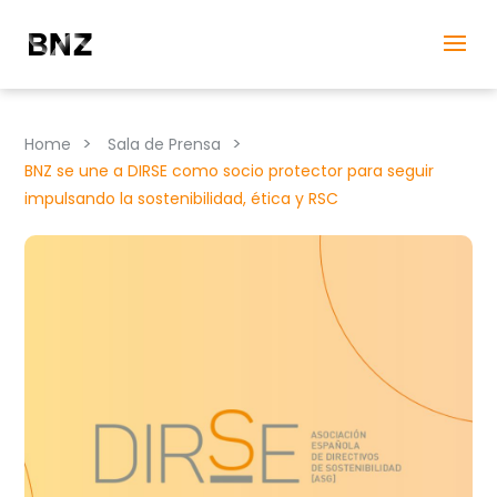
>
>
Home
Sala de Prensa
BNZ se une a DIRSE como socio protector para seguir
impulsando la sostenibilidad, ética y RSC