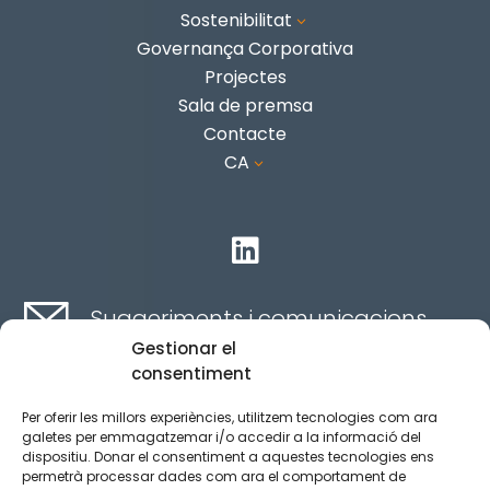
Sostenibilitat
3
Governança Corporativa
Projectes
Sala de premsa
Contacte
CA
3

Suggeriments i comunicacions
Gestionar el
consentiment
Contacte aquí
Per oferir les millors experiències, utilitzem tecnologies com ara
galetes per emmagatzemar i/o accedir a la informació del
dispositiu. Donar el consentiment a aquestes tecnologies ens
Canal ètic
permetrà processar dades com ara el comportament de