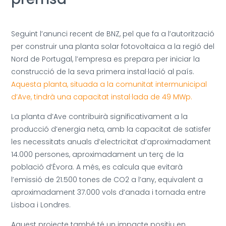
Seguint l’anunci recent de BNZ, pel que fa a l’autorització
per construir una planta solar fotovoltaica a la regió del
Nord de Portugal, l’empresa es prepara per iniciar la
construcció de la seva primera instal·lació al país.
Aquesta planta, situada a la comunitat intermunicipal
d’Ave, tindrà una capacitat instal·lada de 49 MWp.
La planta d’Ave contribuirà significativament a la
producció d’energia neta, amb la capacitat de satisfer
les necessitats anuals d’electricitat d’aproximadament
14.000 persones, aproximadament un terç de la
població d’Évora. A més, es calcula que evitarà
l’emissió de 21.500 tones de CO2 a l’any, equivalent a
aproximadament 37.000 vols d’anada i tornada entre
Lisboa i Londres.
Aquest projecte també té un impacte positiu en