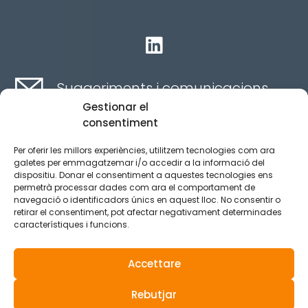

Suggeriments i comunicacions
Gestionar el
consentiment
Contacte aquí
Per oferir les millors experiències, utilitzem tecnologies com ara
galetes per emmagatzemar i/o accedir a la informació del
dispositiu. Donar el consentiment a aquestes tecnologies ens
Canal ètic
permetrà processar dades com ara el comportament de
navegació o identificadors únics en aquest lloc. No consentir o
retirar el consentiment, pot afectar negativament determinades
característiques i funcions.
Aviso legal
Política de privacidad
Accettare
Política de Cookies
Rebutjar