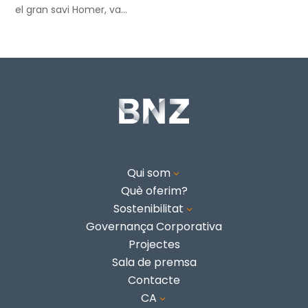
el gran savi Homer, va...
Qui som
3
Què oferim?
Sostenibilitat
3
Governança Corporativa
Projectes
Sala de premsa
Contacte
CA
3