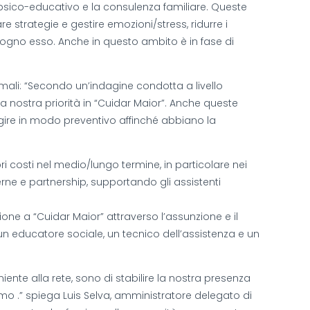
o psico-educativo e la consulenza familiare. Queste
re strategie e gestire emozioni/stress, ridurre i
sogno esso. Anche in questo ambito è in fase di
rmali: “Secondo un’indagine condotta a livello
è la nostra priorità in “Cuidar Maior”. Anche queste
gire in modo preventivo affinché abbiano la
ri costi nel medio/lungo termine, in particolare nei
terne e partnership, supportando gli assistenti
one a “Cuidar Maior” attraverso l’assunzione e il
 un educatore sociale, un tecnico dell’assistenza e un
iente alla rete, sono di stabilire la nostra presenza
mo .” spiega Luis Selva, amministratore delegato di