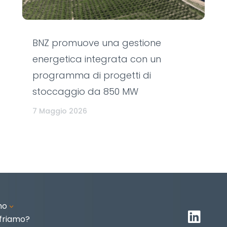
BNZ promuove una gestione
energetica integrata con un
programma di progetti di
stoccaggio da 850 MW
7 Maggio 2026
mo
3

friamo?