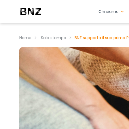
Chi siamo
>
>
Home
Sala stampa
BNZ supporta il suo primo Pr