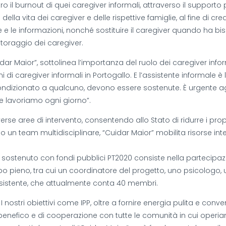
ro il burnout di quei caregiver informali, attraverso il support
lla vita dei caregiver e delle rispettive famiglie, al fine di crea
 le informazioni, nonché sostituire il caregiver quando ha bi
itoraggio dei caregiver.
ar Maior”, sottolinea l’importanza del ruolo dei caregiver info
oni di caregiver informali in Portogallo. E l’assistente informale 
condizionato a qualcuno, devono essere sostenute. È urgente a
e lavoriamo ogni giorno”.
erse aree di intervento, consentendo allo Stato di ridurre i prop
rso un team multidisciplinare, “Cuidar Maior” mobilita risorse in
e sostenuto con fondi pubblici PT2020 consiste nella partecipazi
mpo pieno, tra cui un coordinatore del progetto, uno psicologo,
esistente, che attualmente conta 40 membri.
ostri obiettivi come IPP, oltre a fornire energia pulita e conven
benefico e di cooperazione con tutte le comunità in cui operia