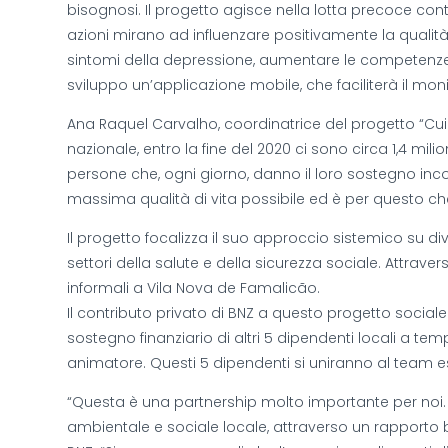
bisognosi. Il progetto agisce nella lotta precoce cont
azioni mirano ad influenzare positivamente la qualità de
sintomi della depressione, aumentare le competenze e
sviluppo un’applicazione mobile, che faciliterà il mon
Ana Raquel Carvalho, coordinatrice del progetto “Cuid
nazionale, entro la fine del 2020 ci sono circa 1,4 mili
persone che, ogni giorno, danno il loro sostegno in
massima qualità di vita possibile ed è per questo ch
Il progetto focalizza il suo approccio sistemico su div
settori della salute e della sicurezza sociale. Attrave
informali a Vila Nova de Famalicão.
Il contributo privato di BNZ a questo progetto social
sostegno finanziario di altri 5 dipendenti locali a te
animatore. Questi 5 dipendenti si uniranno al team 
“Questa è una partnership molto importante per noi. I n
ambientale e sociale locale, attraverso un rapporto 