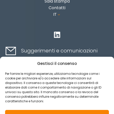
Sala stampa
Contatti
IT
3

Suggerimenti e comunicazioni
Gestisci il consenso
Contatti qui
Per fornire le migliori esperienze, utilizziamo tecnologie come i
cookie per archiviare e/o accedere alle informazioni sul
dispositivo. Il consenso a queste tecnologie ci consentirà di
Canale etico
elaborare dati come il comportamento di navigazione o gli ID
univoci su questo sito. Il mancato consenso o la revoca del
consenso potrebbero influire negativamente su determinate
caratteristiche e funzioni.
Aviso legal
Política de privacidad