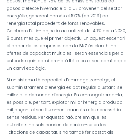
aquest moment, el 75% de les emissions totals de
gasos d’efecte hivernacle a la UE provenen del sector
energètic, generant només el 19,7% (en 2019) de
l’energia total procedent de fonts renovables.
Celebrem l’últim objectiu actualitzat del 40% per a 2030,
8 punts més que el primer objectiu. En aquest escenari,
el paper de les empreses com la BNZ és clau: hi ha
ofertes de capacitat múltiples i seran essencials per a
entendre quin camí prendrà Itàlia en el seu camí cap a
un canvi ecològic.
Si un sistema té capacitat d’emmagatzematge, el
subministrament d’energia es pot regular ajustant-se
millor a la demanda d’energia. En emmagatzemar-la,
és possible, per tant, explotar millor l’energia produïda
mitjançant el seu lliurament quan és més necessària
sense residus. Per aquesta raó, creiem que les
autoritats no sols haurien de centrar-se en les
licitacions de capacitat, sinó també fer costat als