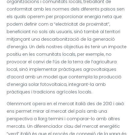
organitzacions i comunitats locals, treballant de
conformitat amb les normes dels diferents països sen
els quals operem per proporcionar energia neta que
podem definir com a “electricitat de proximitat”,
beneficiant no sols als usuaris, sinó també al territori
mitjançant una descarbonització de la generació
d’energia. Un dels nostres objectius és tenir un impacte
positiu en les comunitats locals, per exemple, no
provocar el canvi de l’ús de la terra de l’agricultura
local, sinó implementar pràctiques agrovoltaiques
d’acord amb un model que contempla la producció
d’energia solar fotovoltaica, integrant-la amb
pràctiques i tradicions agrícoles locals.
Glennmont opera en el mercat italià des de 2010 i això
ens permet mirar al mercat del país amb una
perspectiva a llarg termini i comparar-lo amb altres
mercats. Un diferenciador clau del mercat energètic
“verd” italià és que el procés de connexió de la xarxa és