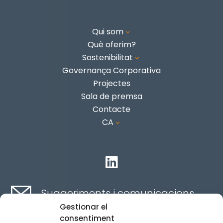
Qui som
3
Què oferim?
Sostenibilitat
3
Governança Corporativa
Projectes
Sala de premsa
Contacte
CA
3

Suggeriments i comunicacions
Gestionar el
consentiment