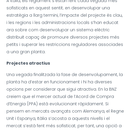
A Itàlia, els reglament s’estan fent cada vegada més
sofisticats en aquest sentit; en desenvolupar una
estratègia a llarg termini, l’impacte del projecte és clau,
i les regions i les administracions locals s’han educat
ara sobre com desenvolupar un sistema elèctric
distribuït capaç de promoure diversos projectes més
petits i superar les restriccions reguladores associades
a una gran planta.
Projectes atractius
Una vegada finalitzada la fase de desenvolupament, la
planta ha d’estar en funcionament i hi ha diverses
opcions per considerar que sigui atractiva. En la BNZ
creiem que el mercer actual de l’Acord de Compra
d’Energia (PPA) està evolucionant ràpidament. Si
pensem en mercats avançats com Alemanya, el Regne
Unit i Espanya, Itàlia s’acosta a aquests nivells i el
mercat s’està fent més sofisticat; per tant, una opció a