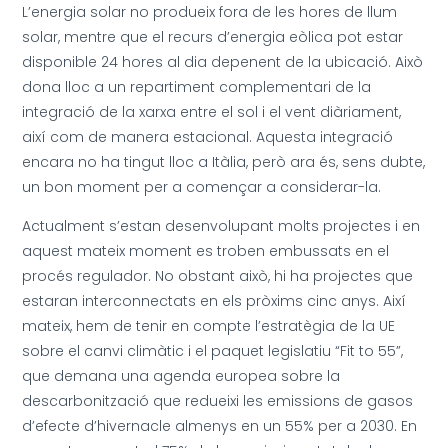
L’energia solar no produeix fora de les hores de llum
solar, mentre que el recurs d’energia eòlica pot estar
disponible 24 hores al dia depenent de la ubicació. Això
dona lloc a un repartiment complementari de la
integració de la xarxa entre el sol i el vent diàriament,
així com de manera estacional. Aquesta integració
encara no ha tingut lloc a Itàlia, però ara és, sens dubte,
un bon moment per a començar a considerar-la.
Actualment s’estan desenvolupant molts projectes i en
aquest mateix moment es troben embussats en el
procés regulador. No obstant això, hi ha projectes que
estaran interconnectats en els pròxims cinc anys. Així
mateix, hem de tenir en compte l’estratègia de la UE
sobre el canvi climàtic i el paquet legislatiu “Fit to 55”,
que demana una agenda europea sobre la
descarbonització que redueixi les emissions de gasos
d’efecte d’hivernacle almenys en un 55% per a 2030. En