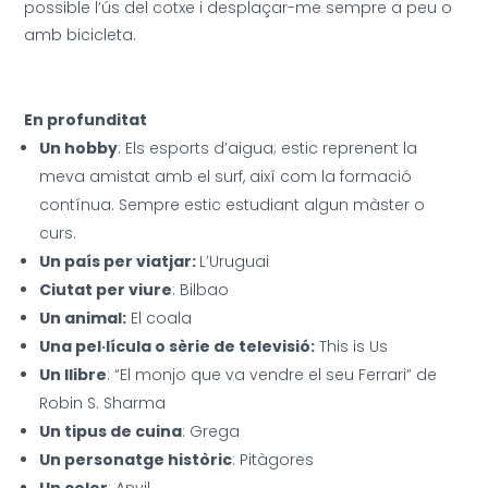
possible l’ús del cotxe i desplaçar-me sempre a peu o
amb bicicleta.
En profunditat
Un hobby
: Els esports d’aigua; estic reprenent la
meva amistat amb el surf, així com la formació
contínua. Sempre estic estudiant algun màster o
curs.
Un país per viatjar:
L’Uruguai
Ciutat per viure
: Bilbao
Un animal:
El coala
Una pel·lícula o sèrie de televisió:
This is Us
Un llibre
: “El monjo que va vendre el seu Ferrari” de
Robin S. Sharma
Un tipus de cuina
: Grega
Un personatge històric
: Pitàgores