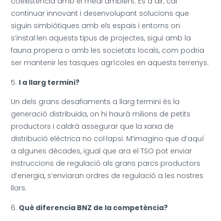
coexistència amb el medi ambient. És a dir, cal
continuar innovant i desenvolupant solucions que
siguin simbiòtiques amb els espais i entorns on
s’instal·len aquests tipus de projectes, sigui amb la
fauna propera o amb les societats locals, com podria
ser mantenir les tasques agrícoles en aquests terrenys.
I a llarg termini?
Un dels grans desafiaments a llarg termini és la
generació distribuïda, on hi haurà milions de petits
productors i caldrà assegurar que la xarxa de
distribució elèctrica no col·lapsi. M’imagino que d’aquí
a algunes dècades, igual que ara el TSO pot enviar
instruccions de regulació als grans parcs productors
d’energia, s’enviaran ordres de regulació a les nostres
llars.
Què diferencia BNZ de la competència?