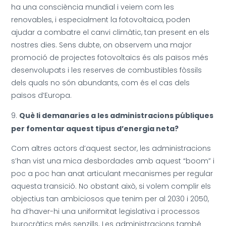
ha una consciència mundial i veiem com les
renovables, i especialment la fotovoltaica, poden
ajudar a combatre el canvi climàtic, tan present en els
nostres dies. Sens dubte, on observem una major
promoció de projectes fotovoltaics és als països més
desenvolupats i les reserves de combustibles fòssils
dels quals no són abundants, com és el cas dels
països d’Europa.
Què li demanaries a les administracions públiques
per fomentar aquest tipus d’energia neta?
Com altres actors d’aquest sector, les administracions
s’han vist una mica desbordades amb aquest “boom” i
poc a poc han anat articulant mecanismes per regular
aquesta transició. No obstant això, si volem complir els
objectius tan ambiciosos que tenim per al 2030 i 2050,
ha d’haver-hi una uniformitat legislativa i processos
burocràtics més senzills. Les administracions també