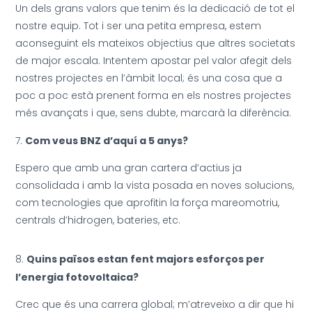
Un dels grans valors que tenim és la dedicació de tot el
nostre equip. Tot i ser una petita empresa, estem
aconseguint els mateixos objectius que altres societats
de major escala. Intentem apostar pel valor afegit dels
nostres projectes en l’àmbit local; és una cosa que a
poc a poc està prenent forma en els nostres projectes
més avançats i que, sens dubte, marcarà la diferència.
Com veus BNZ d’aquí a 5 anys?
Espero que amb una gran cartera d’actius ja
consolidada i amb la vista posada en noves solucions,
com tecnologies que aprofitin la força mareomotriu,
centrals d’hidrogen, bateries, etc.
Quins països estan fent majors esforços per
l’energia fotovoltaica?
Crec que és una carrera global; m’atreveixo a dir que hi