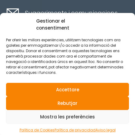
Suggeriments i comunicacions
Gestionar el
consentiment
Contacte aquí
Per oferir les millors experiències, utilitzem tecnologies com ara
galetes per emmagatzemar i/o accedir a la informació del
dispositiu. Donar el consentiment a aquestes tecnologies ens
Canal ètic
permetrà processar dades com ara el comportament de
navegació o identificadors únics en aquest lloc. No consentir o
retirar el consentiment, pot afectar negativament determinades
característiques i funcions.
Aviso legal
Política de privacidad
Accettare
Política de Cookies
Rebutjar
© 2025 Tots els drets reservats.
Mostra les preferències
Política de Cookies
Política de privacidad
Aviso legal