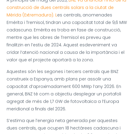
A principis de maig del 2023,
BNZ va anunciar l’inici de la
construcció de dues centrals solars a la ciutat de
Mérida (Extremadura). L
es centrals, anomenades
Emérita i Tremisol, tindran una capacitat total de 9,6 MW
cadascuna. Emèrita es troba en fase de construcció,
mentre que les obres de Tremisol es preveu que
finalitzin en l’estiu de 2024. Aquest esdeveniment va
cridar l’atenció nacional a causa de la importància i el
valor que el projecte aportarà a la zona.
Aquestes són les segones i tercers centrals que BNZ
construeix a Espanya, amb plans per assolir una
capacitat d’aproximadament 600 MWp l’any 2026. En
general, BNZ té com a objectiu desplegar un portafoli
agregat de més de 1,7 GW de fotovoltaica a l’Europa
meridional a finals del 2026.
S’estima que l’energia neta generada per aquestes
dues centrals, que ocupen 18 hectàrees cadascuna i