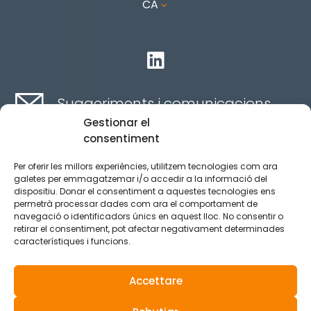
CA
3

Suggeriments i comunicacions
Gestionar el
consentiment
Contacte aquí
Per oferir les millors experiències, utilitzem tecnologies com ara
galetes per emmagatzemar i/o accedir a la informació del
dispositiu. Donar el consentiment a aquestes tecnologies ens
Canal ètic
permetrà processar dades com ara el comportament de
navegació o identificadors únics en aquest lloc. No consentir o
retirar el consentiment, pot afectar negativament determinades
característiques i funcions.
Aviso legal
Política de privacidad
Accettare
Política de Cookies