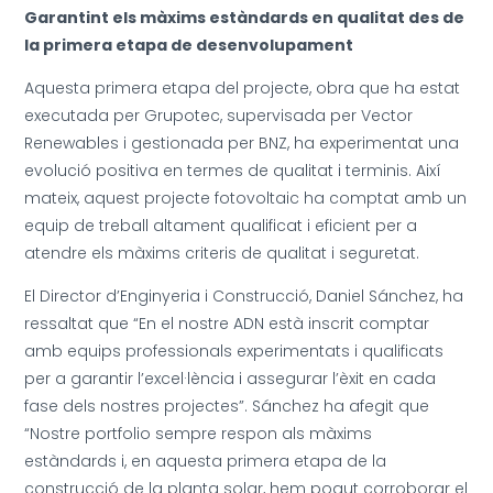
Garantint els màxims estàndards en qualitat des de
la primera etapa de desenvolupament
Aquesta primera etapa del projecte, obra que ha estat
executada per Grupotec, supervisada per Vector
Renewables i gestionada per BNZ, ha experimentat una
evolució positiva en termes de qualitat i terminis. Així
mateix, aquest projecte fotovoltaic ha comptat amb un
equip de treball altament qualificat i eficient per a
atendre els màxims criteris de qualitat i seguretat.
El Director d’Enginyeria i Construcció, Daniel Sánchez, ha
ressaltat que “En el nostre ADN està inscrit comptar
amb equips professionals experimentats i qualificats
per a garantir l’excel·lència i assegurar l’èxit en cada
fase dels nostres projectes”. Sánchez ha afegit que
“Nostre portfolio sempre respon als màxims
estàndards i, en aquesta primera etapa de la
construcció de la planta solar, hem pogut corroborar el