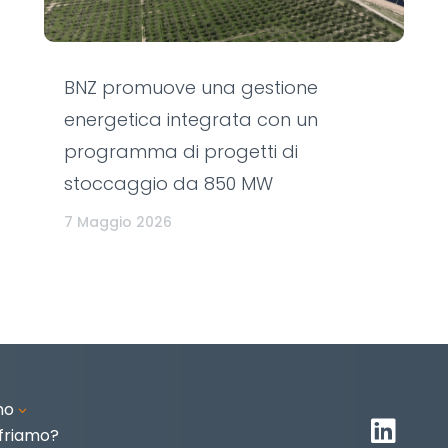
BNZ promuove una gestione
energetica integrata con un
programma di progetti di
stoccaggio da 850 MW
7 Maggio 2026
mo
3

friamo?