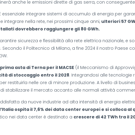
minerà anche le emissioni dirette di gas serra, con conseguente
 È essenziale integrare sistemi di accumulo di energia per garanti
bbe integrare nella rete, nei prossimi cinque anni,
ulteriori 57 GW
stallati dovrebbero raggiungere gli 80 GWh.
ntire sicurezza e flessibilità alla rete elettrica nazionale, e so
C
. Secondo il Politecnico di Milano, a fine 2024 il nostro Paese c
 GW.
a
prima asta di Terna per il MACSE
(il Meccanismo di Approvvig
ità di stoccaggio entro il 2028
. Integrandosi alle tecnologie ri
 restituirla nelle ore di minore produzione. A livello di busines
i stabilizzare il mercato accanto alle normali attività commerciali
sfatta da nuove industrie ad alta intensità di energia elettri
l’Italia ospita il 7,6% dei data center europei e si colloca a
tico nei data center è destinato a
crescere di 42 TWh tra il 20