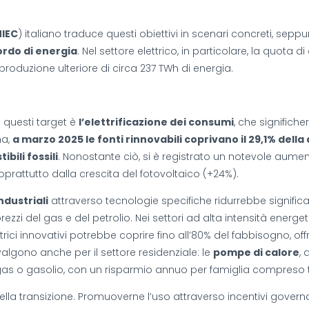
NIEC
) italiano traduce questi obiettivi in ​​scenari concreti, seppur 
ordo di energia
. Nel settore elettrico, in particolare, la quota
produzione ulteriore di circa 237 TWh di energia.
i questi target è
l’elettrificazione dei consumi
, che significh
na,
a marzo 2025 le fonti rinnovabili coprivano il 29,1% del
bili fossili
. Nonostante ciò, si è registrato un notevole aumen
oprattutto dalla crescita del fotovoltaico (+24%).
ndustriali
attraverso tecnologie specifiche ridurrebbe signifi
prezzi del gas e del petrolio. Nei settori ad alta intensità energ
trici innovativi potrebbe coprire fino all’80% del fabbisogno, off
 valgono anche per il settore residenziale: le
pompe di calore
,
a gas o gasolio, con un risparmio annuo per famiglia compreso 
la transizione. Promuoverne l’uso attraverso incentivi governati