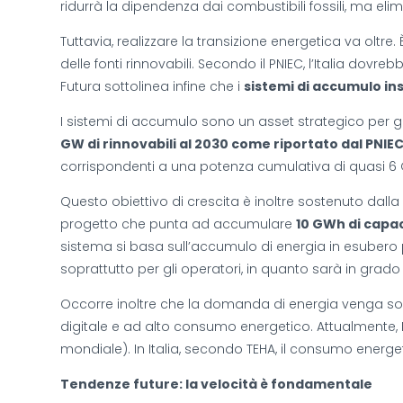
ridurrà la dipendenza dai combustibili fossili, ma eli
Tuttavia, realizzare la transizione energetica va oltre.
delle fonti rinnovabili. Secondo il PNIEC, l’Italia dovre
Futura sottolinea infine che i
sistemi di accumulo in
I sistemi di accumulo sono un asset strategico per gara
GW di rinnovabili al 2030 come riportato dal PNIE
corrispondenti a una potenza cumulativa di quasi 6
Questo obiettivo di crescita è inoltre sostenuto dall
progetto che punta ad accumulare
10 GWh di capac
sistema si basa sull’accumulo di energia in esubero per
soprattutto per gli operatori, in quanto sarà in grado d
Occorre inoltre che la domanda di energia venga soddi
digitale e ad alto consumo energetico. Attualmente,
mondiale). In Italia, secondo TEHA, il consumo energe
Tendenze future: la velocità è fondamentale