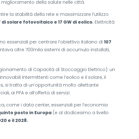
 miglioramento della salute nelle città.
re la stabilità della rete e massimizzare l’utilizzo
 di solare fotovoltaico e 17 GW di eolico
; Elettricità
no essenziali per centrare l’obiettivo italiano di
107
ontava oltre 700mila sistemi di accumulo installati,
ionamento di Capacità di Stoccaggio Elettrico): un
nnovabili intermittenti come l’eolico e il solare, il
s, si tratta di un’opportunità molto allettante
, ai PPA e all’offerta di servizi.
ca, come i data center, essenziali per l’economia
l quinto posto in Europa
(e al dodicesimo a livello
20 e il 2028.