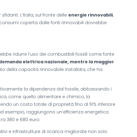
sfidanti. L’Italia, sul fronte delle
energie rinnovabili
,
 di consumi coperta dalle fonti rinnovabili dovrebbe
erebbe ridurre l’uso dei combustibili fossili come fonte
la domanda elettrica nazionale, mentre la maggior
to della capacità rinnovabile installata, che ha
cativamente la dipendenza dal fossile, abbassando i
etica, come quello alimentare e chimico, la
rendo un costo totale di proprietà fino al 61% inferiore
 ad esempio, raggiungono un’efficienza energetica
tra 380 e 680 euro.
vi e infrastrutture di ricarica migliorate non solo