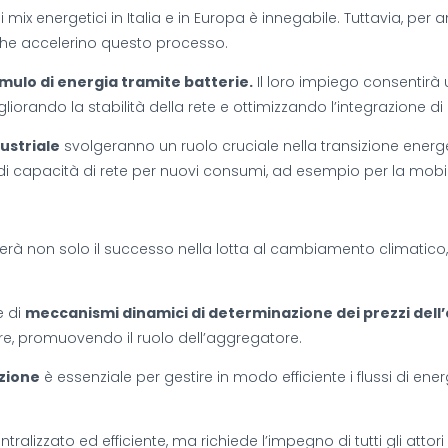
i mix energetici in Italia e in Europa è innegabile. Tuttavia, per
che accelerino questo processo.
ulo di energia tramite batterie.
Il loro impiego consentirà un
liorando la stabilità della rete e ottimizzando l’integrazione di
ustriale
svolgeranno un ruolo cruciale nella transizione energ
di capacità di rete per nuovi consumi, ad esempio per la mobilit
erà non solo il successo nella lotta al cambiamento climatico,
e di
meccanismi dinamici di determinazione dei prezzi dell’
ore, promuovendo il ruolo dell’aggregatore.
zione
è essenziale per gestire in modo efficiente i flussi di ener
ntralizzato ed efficiente, ma richiede l’impegno di tutti gli atto