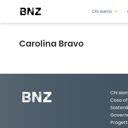
Chi siamo
Carolina Bravo
Chi sia
Cosa of
Sostenib
Govern
Progett