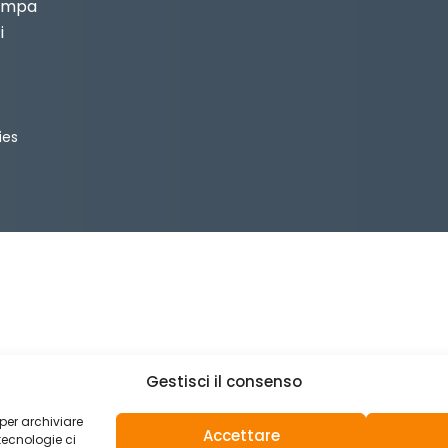
tampa
i
ies
Gestisci il consenso
 per archiviare
Accettare
tecnologie ci