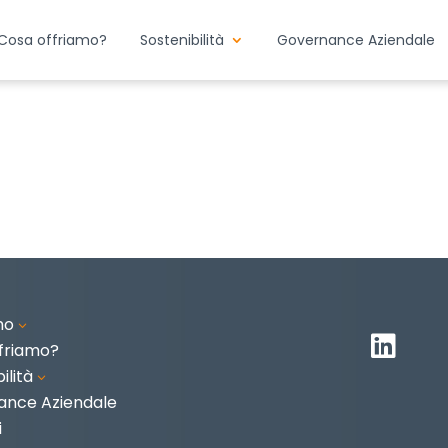
Cosa offriamo?
Sostenibilità
Governance Aziendale
mo
3

friamo?
ilità
3
ance Aziendale
i