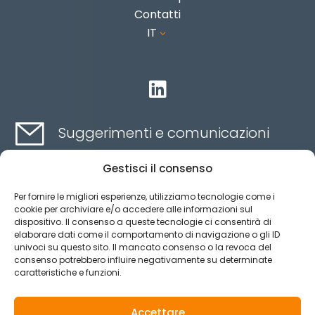
Contatti
IT
3

Suggerimenti e comunicazioni
Gestisci il consenso
Contatti qui
Per fornire le migliori esperienze, utilizziamo tecnologie come i
cookie per archiviare e/o accedere alle informazioni sul
dispositivo. Il consenso a queste tecnologie ci consentirà di
Canale etico
elaborare dati come il comportamento di navigazione o gli ID
univoci su questo sito. Il mancato consenso o la revoca del
consenso potrebbero influire negativamente su determinate
caratteristiche e funzioni.
Aviso legal
Política de privacidad
Accettare