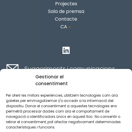
Projectes
Sala de premsa
Contacte
CA
3

Suggeriments i comunicacions
Gestionar el
consentiment
Contacte aquí
Per oferir les millors experiències, utilitzem tecnologies com ara
galetes per emmagatzemar i/o accedir a la informació del
dispositiu. Donar el consentiment a aquestes tecnologies ens
Canal ètic
permetrà processar dades com ara el comportament de
navegació o identificadors únics en aquest lloc. No consentir o
retirar el consentiment, pot afectar negativament determinades
característiques i funcions.
Aviso legal