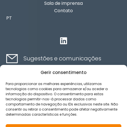
Sala de imprensa
Contato
PT

Sugestões e comunicações
Gerir consentimento
Contato aqui
Para proporcionar as melhores experiências, utilizamos
tecnologias como cookies para armazenar e/ou aceder a
informação do dispositivo. O consentimento para estas
Canal de ética
tecnologias permitir-nos-á processar dados como
comportamento de navegação ou IDs exclusivos neste site. Não
consentir ou retirar o consentimento pode afetar negativamente
determinadas características e funções.
Aviso legal
Política de privacidad