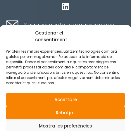

Suggeriments i comunicacions
Gestionar el
consentiment
Contacte aquí
Per oferir les millors experiències, utilitzem tecnologies com ara
galetes per emmagatzemar i/o accedir a la informació del
dispositiu. Donar el consentiment a aquestes tecnologies ens
Canal ètic
permetrà processar dades com ara el comportament de
navegació o identificadors únics en aquest lloc. No consentir o
retirar el consentiment, pot afectar negativament determinades
característiques i funcions.
Aviso legal
Política de privacidad
Accettare
Política de Cookies
Rebutjar
© 2025 Tots els drets reservats.
Mostra les preferències