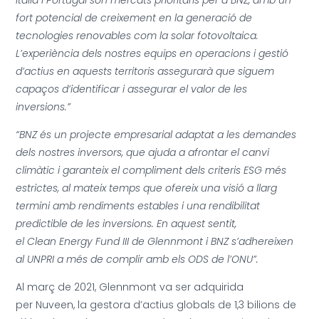
Itàlia i Portugal són mercats prioritaris per a BNZ, amb un
fort potencial de creixement en la generació de
tecnologies renovables com la solar fotovoltaica.
L’experiència dels nostres equips en operacions i gestió
d’actius en aquests territoris assegurarà que siguem
capaços d’identificar i assegurar el valor de les
inversions.”
“BNZ és un projecte empresarial adaptat a les demandes
dels nostres inversors, que ajuda a afrontar el canvi
climàtic i garanteix el compliment dels criteris ESG més
estrictes, al mateix temps que ofereix una visió a llarg
termini amb rendiments estables i una rendibilitat
predictible de les inversions. En aquest sentit,
el Clean Energy Fund III de Glennmont i BNZ s’adhereixen
al UNPRI a més de complir amb els ODS de l’ONU”.
Al març de 2021, Glennmont va ser adquirida
per Nuveen, la gestora d’actius globals de 1,3 bilions de