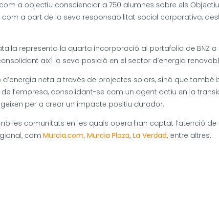
té com a objectiu conscienciar a 750 alumnes sobre els Object
va com a part de la seva responsabilitat social corporativa,
alla representa la quarta incorporació al portafolio de BNZ a
solidant així la seva posició en el sector d’energia renovabl
ó d’energia neta a través de projectes solars, sinó que també
 de l’empresa, consolidant-se com un agent actiu en la transi
rgeixen per a crear un impacte positiu durador.
b les comunitats en les quals opera han captat l’atenció de
regional, com
Murcia.com,
Murcia Plaza
,
La Verdad
,
entre altres.