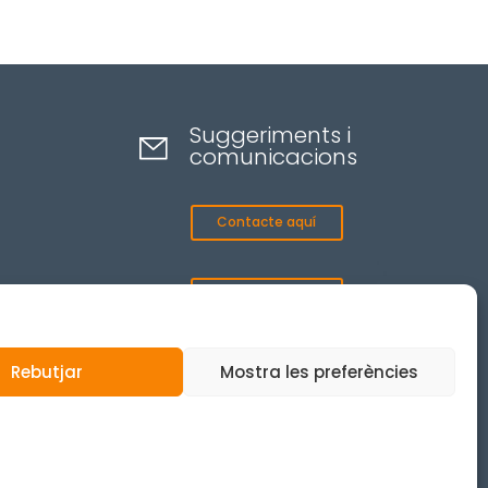
Suggeriments i
comunicacions
Contacte aquí
Canal ètic
Rebutjar
Mostra les preferències
© 2025 Tots els drets reservats.