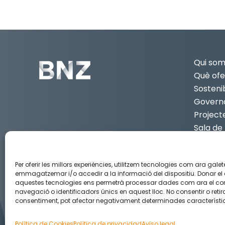
Qui so
Què ofe
Sostenib
Govern
Project
Sala de
Contac
CA
3
Per oferir les millors experiències, utilitzem tecnologies com ara galet
emmagatzemar i/o accedir a la informació del dispositiu. Donar el
aquestes tecnologies ens permetrà processar dades com ara el c
navegació o identificadors únics en aquest lloc. No consentir o retira
Aviso legal
Política de privacidad
Política de Cook
consentiment, pot afectar negativament determinades característiq
Política de Cookies
Política de privacidad
Aviso legal