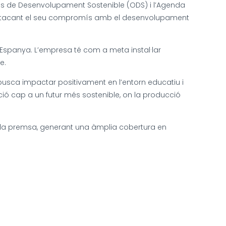
ius de Desenvolupament Sostenible (ODS) i l’Agenda
 destacant el seu compromís amb el desenvolupament
 Espanya. L’empresa té com a meta instal·lar
e.
 busca impactar positivament en l’entorn educatiu i
ció cap a un futur més sostenible, on la producció
 la premsa, generant una àmplia cobertura en