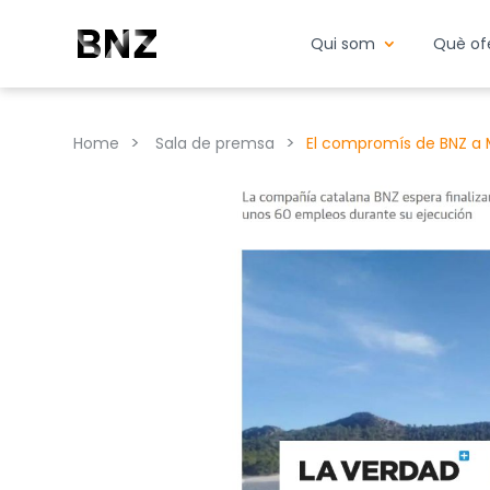
Qui som
Què of
>
>
Home
Sala de premsa
El compromís de BNZ a 