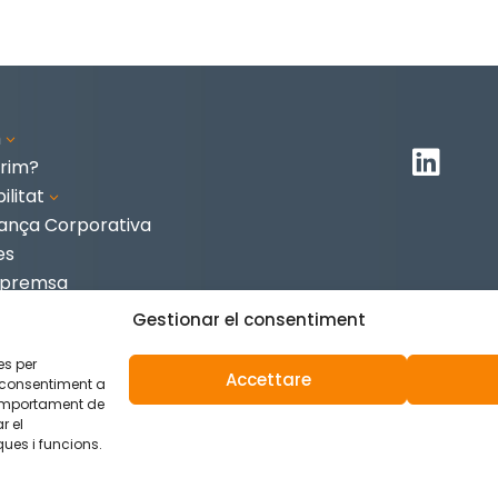
m
3

rim?
ilitat
3
ança Corporativa
es
 premsa
te
Gestionar el consentiment
es per
Accettare
 consentiment a
omportament de
r el
ies
ues i funcions.