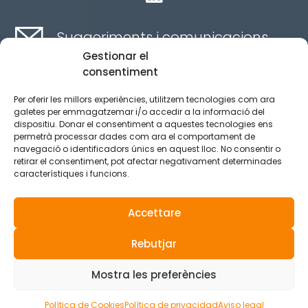
Suggeriments i comunicacions
Gestionar el
consentiment
Contacte aquí
Per oferir les millors experiències, utilitzem tecnologies com ara
galetes per emmagatzemar i/o accedir a la informació del
dispositiu. Donar el consentiment a aquestes tecnologies ens
Canal ètic
permetrà processar dades com ara el comportament de
navegació o identificadors únics en aquest lloc. No consentir o
retirar el consentiment, pot afectar negativament determinades
característiques i funcions.
Aviso legal
Política de privacidad
Accettare
Política de Cookies
Rebutjar
© 2025 Tots els drets reservats.
Mostra les preferències
Política de Cookies
Política de privacidad
Aviso legal